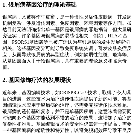
1. 银屑病基因治疗的理论基础
银屑病，又被称作牛皮癣，是一种慢性炎症性皮肤病。其发病
机制复杂，涉及遗传因素、免疫因素、环境因素等多方面。虽
然目前无法明确指出单一基因是银屑病的罪魁祸首，但大量研
究证实，许多基因与银屑病的易感性相关。例如，HLA-C基
因、PSORS1基因簇等已被广泛认为与银屑病的发生发展密切
相关。这些基因变异可能导致免疫系统失调，引发皮肤炎症反
应，从而导致银屑病的典型症状，例如鳞屑性红斑、瘙痒等。
从基因层面入手干预银屑病，具有重要的理论意义和临床价
值。
2. 基因修饰疗法的发展现状
近年来，基因编辑技术，如CRISPR-Cas9技术，取得了令人瞩
目的进展。这些技术为治疗遗传性疾病提供了新的可能。将基
因编辑技术应用于银屑病的治疗，还需要克服诸多技术难题。
银屑病的遗传基础复杂，并不是单基因疾病，这意味着需要同
时靶向多个基因才能达到不错的治疗的效果，这增加了治疗的
复杂性和难度。基因编辑技术的安全性仍需进一步提高，需要
一些基因编辑的精确性和特异性，以避免脱靶效应导致不良反