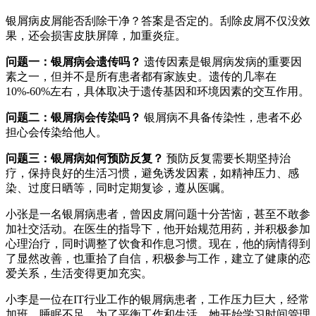
银屑病皮屑能否刮除干净？答案是否定的。刮除皮屑不仅没效
果，还会损害皮肤屏障，加重炎症。
问题一：银屑病会遗传吗？
遗传因素是银屑病发病的重要因
素之一，但并不是所有患者都有家族史。遗传的几率在
10%-60%左右，具体取决于遗传基因和环境因素的交互作用。
问题二：银屑病会传染吗？
银屑病不具备传染性，患者不必
担心会传染给他人。
问题三：银屑病如何预防反复？
预防反复需要长期坚持治
疗，保持良好的生活习惯，避免诱发因素，如精神压力、感
染、过度日晒等，同时定期复诊，遵从医嘱。
小张是一名银屑病患者，曾因皮屑问题十分苦恼，甚至不敢参
加社交活动。在医生的指导下，他开始规范用药，并积极参加
心理治疗，同时调整了饮食和作息习惯。现在，他的病情得到
了显然改善，也重拾了自信，积极参与工作，建立了健康的恋
爱关系，生活变得更加充实。
小李是一位在IT行业工作的银屑病患者，工作压力巨大，经常
加班，睡眠不足。为了平衡工作和生活，她开始学习时间管理