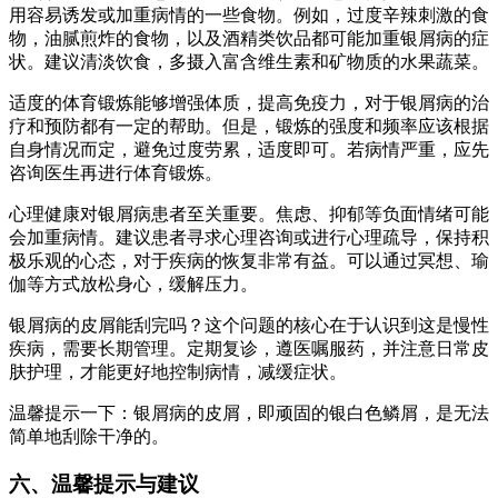
用容易诱发或加重病情的一些食物。例如，过度辛辣刺激的食
物，油腻煎炸的食物，以及酒精类饮品都可能加重银屑病的症
状。建议清淡饮食，多摄入富含维生素和矿物质的水果蔬菜。
适度的体育锻炼能够增强体质，提高免疫力，对于银屑病的治
疗和预防都有一定的帮助。但是，锻炼的强度和频率应该根据
自身情况而定，避免过度劳累，适度即可。若病情严重，应先
咨询医生再进行体育锻炼。
心理健康对银屑病患者至关重要。焦虑、抑郁等负面情绪可能
会加重病情。建议患者寻求心理咨询或进行心理疏导，保持积
极乐观的心态，对于疾病的恢复非常有益。可以通过冥想、瑜
伽等方式放松身心，缓解压力。
银屑病的皮屑能刮完吗？这个问题的核心在于认识到这是慢性
疾病，需要长期管理。定期复诊，遵医嘱服药，并注意日常皮
肤护理，才能更好地控制病情，减缓症状。
温馨提示一下：银屑病的皮屑，即顽固的银白色鳞屑，是无法
简单地刮除干净的。
六、温馨提示与建议