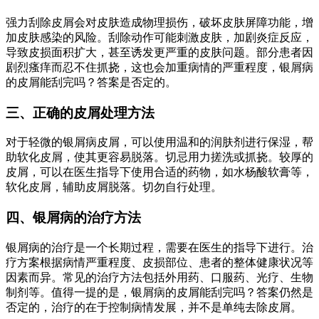
强力刮除皮屑会对皮肤造成物理损伤，破坏皮肤屏障功能，增
加皮肤感染的风险。刮除动作可能刺激皮肤，加剧炎症反应，
导致皮损面积扩大，甚至诱发更严重的皮肤问题。部分患者因
剧烈瘙痒而忍不住抓挠，这也会加重病情的严重程度，银屑病
的皮屑能刮完吗？答案是否定的。
三、正确的皮屑处理方法
对于轻微的银屑病皮屑，可以使用温和的润肤剂进行保湿，帮
助软化皮屑，使其更容易脱落。切忌用力搓洗或抓挠。较厚的
皮屑，可以在医生指导下使用合适的药物，如水杨酸软膏等，
软化皮屑，辅助皮屑脱落。切勿自行处理。
四、银屑病的治疗方法
银屑病的治疗是一个长期过程，需要在医生的指导下进行。治
疗方案根据病情严重程度、皮损部位、患者的整体健康状况等
因素而异。常见的治疗方法包括外用药、口服药、光疗、生物
制剂等。值得一提的是，银屑病的皮屑能刮完吗？答案仍然是
否定的，治疗的在于控制病情发展，并不是单纯去除皮屑。