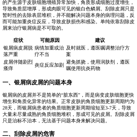
的产生源于皮肤细胞增殖异常加快，角质形成细胞过度增生，
导致角质层增厚，形成肉眼可见的银白色鳞屑。刮除皮屑只是
暂时性的去除表层堆积，并不能解决问题本身的病理问题，反
而可能加重炎症反应，导致皮肤损伤和感染。单纯依靠刮除皮
屑来治疗银屑病是不可取的。
症状
可能原因
建议
银屑病皮屑脱
病情加重或治
及时就医，遵医嘱调整治疗方
落严重
疗不当
案
皮屑伴随剧烈
避免抓挠，使用润肤剂，遵医
炎症反应加剧
瘙痒
嘱使用抗炎药物
一、银屑病皮屑的问题本身
银屑病的皮屑并不是简单的“脏东西”，而是病变皮肤细胞更快
增生和角质化异常的结果。正常皮肤的角质细胞更新周期约为
28天，而银屑病患者的角质细胞更新周期缩短至3-7天，导致
大量未尽量成熟的角质细胞堆积，形成可见的皮屑。刮除皮屑
只是治标不治本，无法基于问题本身来解决问题。
二、刮除皮屑的危害