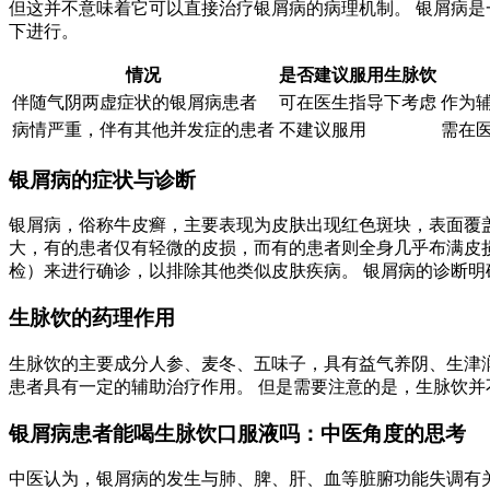
但这并不意味着它可以直接治疗银屑病的病理机制。 银屑病
下进行。
情况
是否建议服用生脉饮
伴随气阴两虚症状的银屑病患者
可在医生指导下考虑
作为
病情严重，伴有其他并发症的患者
不建议服用
需在
银屑病的症状与诊断
银屑病，俗称牛皮癣，主要表现为皮肤出现红色斑块，表面覆
大，有的患者仅有轻微的皮损，而有的患者则全身几乎布满皮
检）来进行确诊，以排除其他类似皮肤疾病。 银屑病的诊断明
生脉饮的药理作用
生脉饮的主要成分人参、麦冬、五味子，具有益气养阴、生津润
患者具有一定的辅助治疗作用。 但是需要注意的是，生脉饮
银屑病患者能喝生脉饮口服液吗：中医角度的思考
中医认为，银屑病的发生与肺、脾、肝、血等脏腑功能失调有