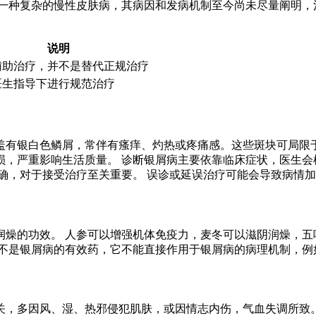
是一种复杂的慢性皮肤病，其病因和发病机制至今尚未尽量阐明，
说明
辅助治疗，并不是替代正规治疗
医生指导下进行规范治疗
盖有银白色鳞屑，常伴有瘙痒、灼热或疼痛感。这些斑块可局限于
损，严重影响生活质量。 诊断银屑病主要依靠临床症状，医生会
确，对于接受治疗至关重要。 误诊或延误治疗可能会导致病情
燥的功效。 人参可以增强机体免疫力，麦冬可以滋阴润燥，五
并不是银屑病的有效药，它不能直接作用于银屑病的病理机制，例
关，多因风、湿、热邪侵犯肌肤，或因情志内伤，气血失调所致。